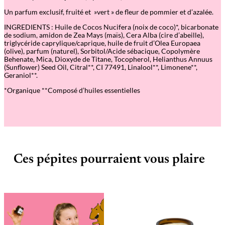
Un parfum exclusif, fruité et »vert » de fleur de pommier et d’azalée.
INGREDIENTS : Huile de Cocos Nucifera (noix de coco)*, bicarbonate
de sodium, amidon de Zea Mays (maïs), Cera Alba (cire d’abeille),
triglycéride caprylique/caprique, huile de fruit d’Olea Europaea
(olive), parfum (naturel), Sorbitol/Acide sébacique, Copolymère
Behenate, Mica, Dioxyde de Titane, Tocopherol, Helianthus Annuus
(Sunflower) Seed Oil, Citral**, CI 77491, Linalool**, Limonene**,
Geraniol**.
*Organique **Composé d’huiles essentielles
Ces pépites pourraient vous plaire