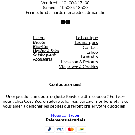
Vendredi : 10h00 à 17h30
Samedi : 10h00 à 18h00
Fermé: lundi, mardi, mercredi et dimanche
Facebook
Instagram
Eshop
La boutique
Beauté
Les marques
Bien-être
Contact
Hygiène & Soins
Eshop
Se faire plaisir
Le studio
Accessoires
Livraison & Retours
Vie privée & Cookies
Contactez-nous!
Une question, un doute ou juste l’envie de dire coucou ? Écrivez-
nous : chez Cozy Bee, on adore échanger, partager nos bons plans et
vous aider à dénicher les pépites qui feront briller votre quotidien !
Nous contacter
Paiements sécurisés