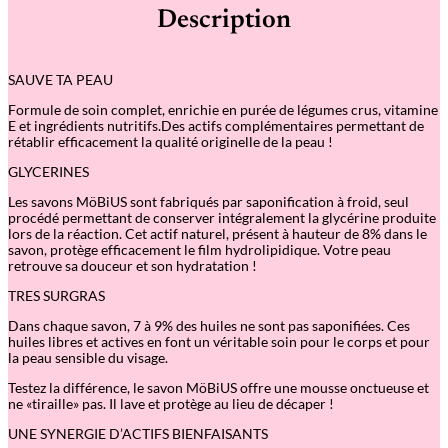
é
Description
d
e
S
a
SAUVE TA PEAU
u
v
Formule de soin complet, enrichie en purée de légumes crus, vitamine
e
E et ingrédients nutritifs.Des actifs complémentaires permettant de
t
rétablir efficacement la qualité originelle de la peau !
a
p
GLYCERINES
e
a
Les savons MöBiUS sont fabriqués par saponification à froid, seul
u
procédé permettant de conserver intégralement la glycérine produite
–
lors de la réaction. Cet actif naturel, présent à hauteur de 8% dans le
P
savon, protège efficacement le film hydrolipidique. Votre peau
e
retrouve sa douceur et son hydratation !
a
u
TRES SURGRAS
A
s
Dans chaque savon, 7 à 9% des huiles ne sont pas saponifiées. Ces
s
huiles libres et actives en font un véritable soin pour le corps et pour
o
la peau sensible du visage.
i
f
Testez la différence, le savon MöBiUS offre une mousse onctueuse et
f
ne «tiraille» pas. Il lave et protège au lieu de décaper !
é
UNE SYNERGIE D’ACTIFS BIENFAISANTS
e