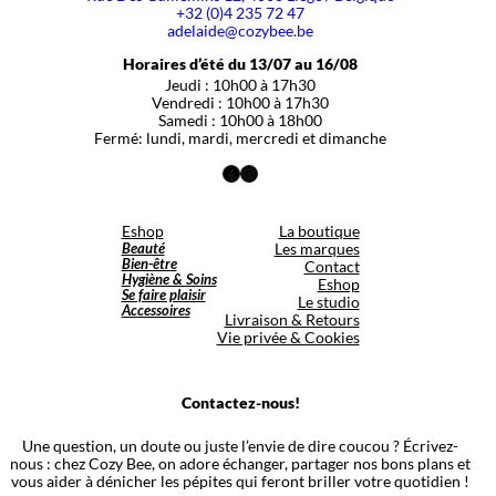
+32 (0)4 235 72 47
adelaide@cozybee.be
Horaires d’été du 13/07 au 16/08
Jeudi : 10h00 à 17h30
Vendredi : 10h00 à 17h30
Samedi : 10h00 à 18h00
Fermé: lundi, mardi, mercredi et dimanche
Facebook
Instagram
Eshop
La boutique
Beauté
Les marques
Bien-être
Contact
Hygiène & Soins
Eshop
Se faire plaisir
Le studio
Accessoires
Livraison & Retours
Vie privée & Cookies
Contactez-nous!
Une question, un doute ou juste l’envie de dire coucou ? Écrivez-
nous : chez Cozy Bee, on adore échanger, partager nos bons plans et
vous aider à dénicher les pépites qui feront briller votre quotidien !