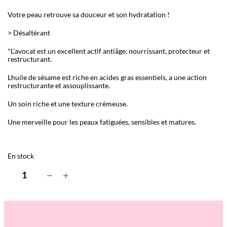
Votre peau retrouve sa douceur et son hydratation !
> Désaltérant
*L’avocat est un excellent actif antiâge, nourrissant, protecteur et
restructurant.
Lhuile de sésame est riche en acides gras essentiels, a une action
restructurante et assouplissante.
Un soin riche et une texture crémeuse.
Une merveille pour les peaux fatiguées, sensibles et matures.
En stock
q
−
+
u
a
n
t
i
t