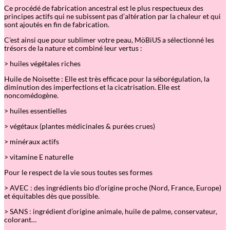
–
Ce procédé de fabrication ancestral est le plus respectueux des
S
principes actifs qui ne subissent pas d’altération par la chaleur et qui
y
sont ajoutés en fin de fabrication.
n
e
C’est ainsi que pour sublimer votre peau, MöBiUS a sélectionné les
r
trésors de la nature et combiné leur vertus :
g
i
> huiles végétales riches
e
v
Huile de Noisette : Elle est très efficace pour la séborégulation, la
i
diminution des imperfections et la cicatrisation. Elle est
s
noncomédogène.
a
g
> huiles essentielles
e
> végétaux (plantes médicinales & purées crues)
> minéraux actifs
> vitamine E naturelle
Pour le respect de la vie sous toutes ses formes
> AVEC : des ingrédients bio d’origine proche (Nord, France, Europe)
et équitables dès que possible.
> SANS : ingrédient d’origine animale, huile de palme, conservateur,
colorant…