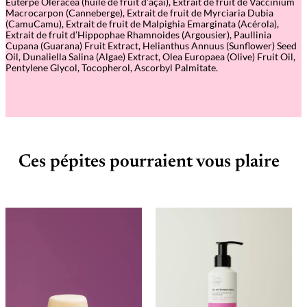
Euterpe Oleracea (huile de fruit d’açaï), Extrait de fruit de Vaccinium
Macrocarpon (Canneberge), Extrait de fruit de Myrciaria Dubia
(CamuCamu), Extrait de fruit de Malpighia Emarginata (Acérola),
Extrait de fruit d’Hippophae Rhamnoides (Argousier), Paullinia
Cupana (Guarana) Fruit Extract, Helianthus Annuus (Sunflower) Seed
Oil, Dunaliella Salina (Algae) Extract, Olea Europaea (Olive) Fruit Oil,
Pentylene Glycol, Tocopherol, Ascorbyl Palmitate.
Ces pépites pourraient vous plaire