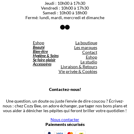
Jeudi : 10h00 à 17h30
Vendredi : 10h00 à 17h30
Samedi : 10h00 à 18h00
Fermé: lundi, mardi, mercredi et dimanche
Facebook
Instagram
Eshop
La boutique
Beauté
Les marques
Bien-être
Contact
Hygiène & Soins
Eshop
Se faire plaisir
Le studio
Accessoires
Livraison & Retours
Vie privée & Cookies
Contactez-nous!
Une question, un doute ou juste l’envie de dire coucou ? Écrivez-
nous : chez Cozy Bee, on adore échanger, partager nos bons plans et
vous aider à dénicher les pépites qui feront briller votre quotidien !
Nous contacter
Paiements sécurisés