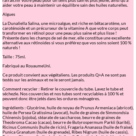
rafraîchir votre peau pour un teint plus sain et plus jeune, ainsi qu’à
aider votre peau à maintenir un équilibre sain des huiles naturelles.
Algues
La Dunaliella Salina, une microalgue, est riche en bêtacarotène, un
caroténoïde et un précurseur de la vitamine A que votre corps peut
transformer en rétinol pour une peau plus saine et plus lisse !
Présente dans les champs de sel de mer, elle constitue une excellente
alternative aux rétinoïdes si vous préférez que vos soins soient 100 %
naturels !
Taille : 75ml.
Fabriqué au RoyaumeUni.
Ce produit convient aux végétaliens. Les produits Q+A ne sont pas
testés sur les animaux et ne le seront jamais.
Comment recycler : Retirer le couvercle du tube. Lavez le tube et
séchezle. Nos couvercles et nos tubes sont recyclables à 100 % et
peuvent donc être jetés dans les ordures ménagères.
Ingrédients : Glycérine, huile de noyau de Prunus Armeniaca (abricot),
huile de Persea Gratissima (avocat), huile de graines de Simmondsia
Chinensis (jojoba), stéarate de saccharose, beurre de graines de
Theobroma Cacao (cacao), beurre de Butyrospermum Parkii (karité),
Ricinus Communis (huile de ricin), Fragaria Ananassa (huile de fraise),
Punica Granatum (huile de grenade), Ribes Nigrum (huile de cassis),