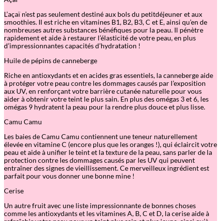
t
a
L’açaï n’est pas seulement destiné aux bols du petitdéjeuner et aux
m
smoothies. Il est riche en vitamines B1, B2, B3, C et E, ainsi qu’en de
i
nombreuses autres substances bénéfiques pour la peau. Il pénètre
n
rapidement et aide à restaurer l’élasticité de votre peau, en plus
A
d’impressionnantes capacités d’hydratation !
.
C
Huile de pépins de canneberge
.
E
Riche en antioxydants et en acides gras essentiels, la canneberge aide
.
à protéger votre peau contre les dommages causés par l’exposition
W
aux UV, en renforçant votre barrière cutanée naturelle pour vous
a
aider à obtenir votre teint le plus sain. En plus des omégas 3 et 6, les
r
omégas 9 hydratent la peau pour la rendre plus douce et plus lisse.
m
i
Camu Camu
n
g
Les baies de Camu Camu contiennent une teneur naturellement
G
élevée en vitamine C (encore plus que les oranges !), qui éclaircit votre
e
peau et aide à unifier le teint et la texture de la peau, sans parler de la
l
protection contre les dommages causés par les UV qui peuvent
M
entraîner des signes de vieillissement. Ce merveilleux ingrédient est
a
parfait pour vous donner une bonne mine !
s
k
Cerise
Un autre fruit avec une liste impressionnante de bonnes choses
comme les antioxydants et les vitamines A, B, C et D, la cerise aide à