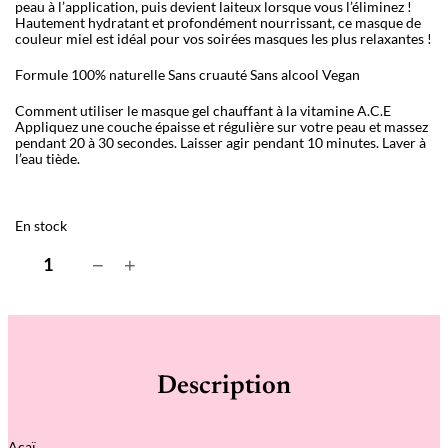
peau à l’application, puis devient laiteux lorsque vous l’éliminez !
Hautement hydratant et profondément nourrissant, ce masque de
couleur miel est idéal pour vos soirées masques les plus relaxantes !
Formule 100% naturelle
Sans cruauté
Sans alcool Vegan
Comment utiliser le masque gel chauffant à la vitamine A.C.E
Appliquez une couche épaisse et régulière sur votre peau et massez
pendant 20 à 30 secondes. Laisser agir pendant 10 minutes. Laver à
l’eau tiède.
En stock
q
−
+
u
a
n
t
i
t
é
Description
d
e
V
i
Açaï