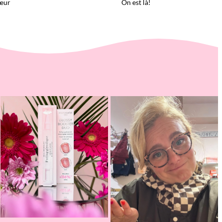
œur
On est là!