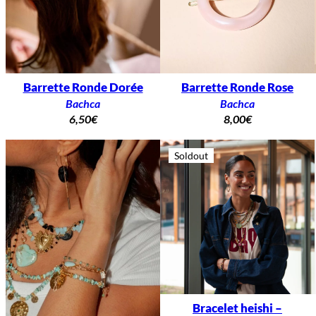
Barrette Ronde Dorée
Barrette Ronde Rose
Bachca
Bachca
6,50
€
8,00
€
Soldout
Bracelet heishi –