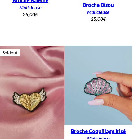
Broche Baleine
Broche Bisou
Malicieuse
Malicieuse
25,00
€
25,00
€
Soldout
Broche Coquillage Irisé
Malicieuse