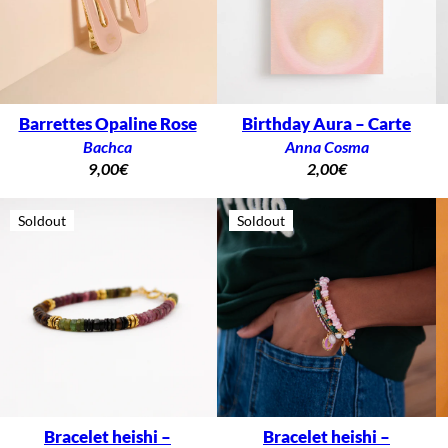
Barrettes Opaline Rose
Birthday Aura – Carte
Bachca
Anna Cosma
9,00
€
2,00
€
Soldout
Soldout
Bracelet heishi –
Bracelet heishi –