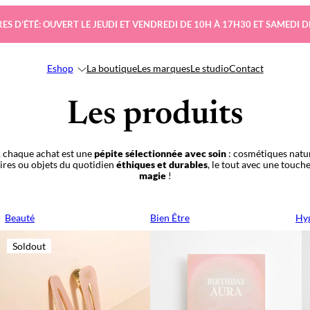
ES D’ÉTÉ: OUVERT LE JEUDI ET VENDREDI DE 10H À 17H30 ET SAMEDI D
Eshop
La boutique
Les marques
Le studio
Contact
Les produits
 chaque achat est une
pépite sélectionnée avec soin
: cosmétiques natur
oires ou objets du quotidien
éthiques et durables
, le tout avec une touch
magie
!
Beauté
Bien Être
Hyg
Soldout