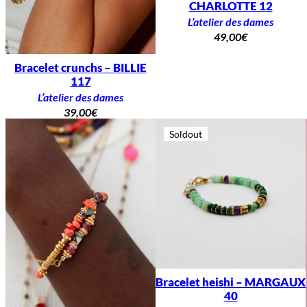
CHARLOTTE 12
L’atelier des dames
49,00
€
Bracelet crunchs – BILLIE
117
L’atelier des dames
39,00
€
Soldout
Bracelet heishi – MARGAUX
40