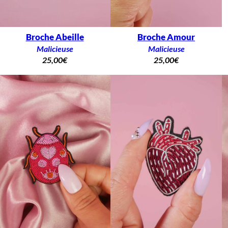
Broche Abeille
Broche Amour
Malicieuse
Malicieuse
25,00
€
25,00
€