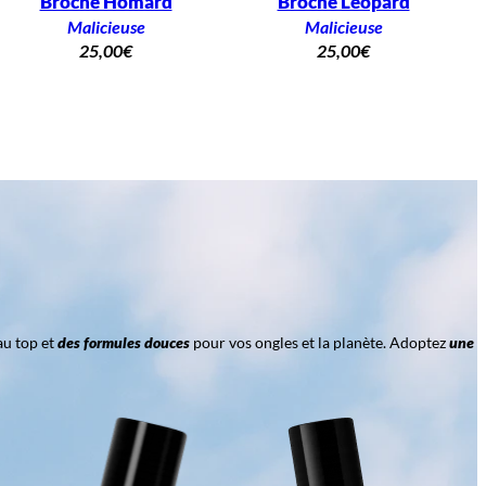
Broche Homard
Broche Léopard
Malicieuse
Malicieuse
25,00
€
25,00
€
au top et
des formules douces
pour vos ongles et la planète. Adoptez
une