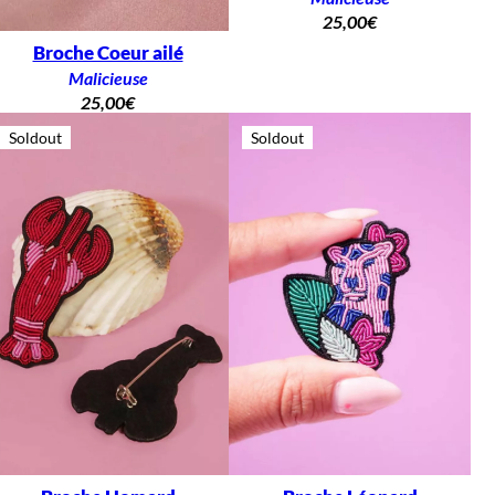
25,00
€
Broche Coeur ailé
Malicieuse
25,00
€
Soldout
Soldout