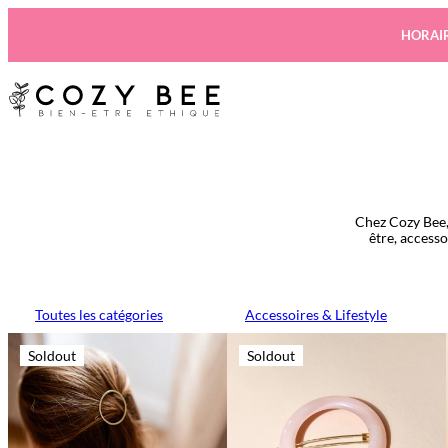
Aller
au
HORAIR
contenu
Chez Cozy Bee,
être, access
Toutes les catégories
Accessoires & Lifestyle
Soldout
Soldout