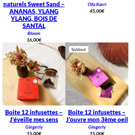
naturels Sweet Sand –
Ofa Karri
ANANAS, YLANG
45,00
€
YLANG, BOIS DE
SANTAL
Bloom
16,00
€
Soldout
Boite 12 infusettes –
Boite 12 infusettes –
J’éveille mes sens
J’ouvre mon 3ème oeil
Gingerly
Gingerly
15,00
€
15,00
€