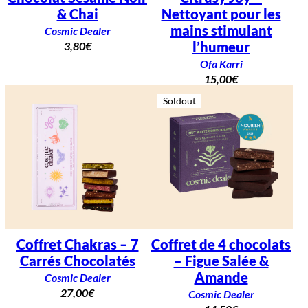
& Chai
Nettoyant pour les
mains stimulant
Cosmic Dealer
l’humeur
3,80
€
Ofa Karri
15,00
€
Soldout
Coffret Chakras – 7
Coffret de 4 chocolats
Carrés Chocolatés
– Figue Salée &
Amande
Cosmic Dealer
27,00
€
Cosmic Dealer