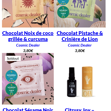
Chocolat Noix de coco
Chocolat Pistache &
grillée & curcuma
Crinière de Lion
Cosmic Dealer
Cosmic Dealer
3,80
€
3,80
€
Soldout
Chocolat Sésame Noir
Citrusy Joy –