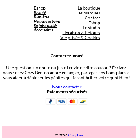
Eshop
La boutique
Beauté
Les marques
Bien-être
Contact
Hygiène & Soins
Eshop
Se faire plaisir
Le studio
Accessoires
Livraison & Retours
Vie privée & Cookies
Contactez-nous!
Une question, un doute ou juste l’envie de dire coucou ? Écrivez-
nous : chez Cozy Bee, on adore échanger, partager nos bons plans et
vous aider à dénicher les pépites qui feront briller votre quotidien !
Nous contacter
Paiements sécurisés
© 2026
Cozy Bee