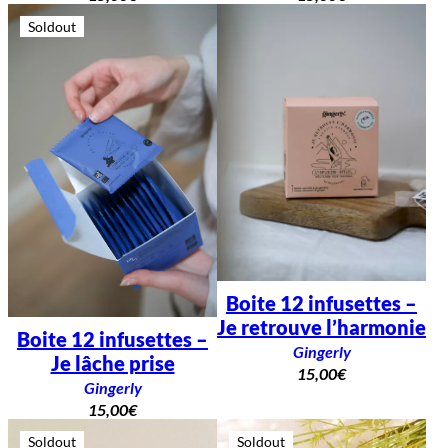
Soldout
Boite 12 infusettes –
Je retrouve l’harmonie
Boite 12 infusettes –
Gingerly
Je lâche prise
15,00
€
Gingerly
15,00
€
Soldout
Soldout