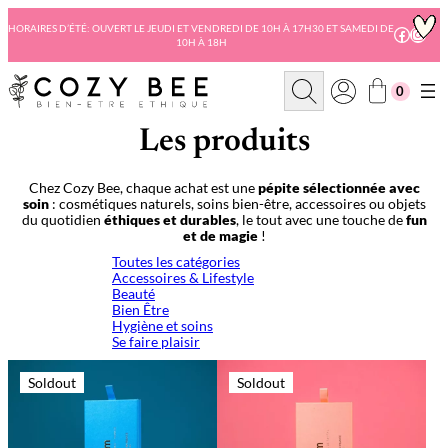
Aller
au
HORAIRES D’ÉTÉ: OUVERT LE JEUDI ET VENDREDI DE 10H À 17H30 ET SAMEDI DE
Facebo
Insta
10H À 18H
contenu
R
0
e
c
h
Les produits
e
r
c
Chez Cozy Bee, chaque achat est une
pépite sélectionnée avec
h
soin
: cosmétiques naturels, soins bien-être, accessoires ou objets
e
du quotidien
éthiques et durables
, le tout avec une touche de
fun
et de magie
!
Toutes les catégories
Accessoires & Lifestyle
Beauté
Bien Être
Hygiène et soins
Se faire plaisir
Soldout
Soldout