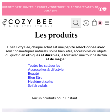
Aller
au
HORAIRES D’ÉTÉ: OUVERT LE JEUDI ET VENDREDI DE 10H À 17H30 ET SAMEDI DE
Facebo
Insta
10H À 18H
contenu
R
0
e
c
h
Les produits
e
r
c
Chez Cozy Bee, chaque achat est une
pépite sélectionnée avec
h
soin
: cosmétiques naturels, soins bien-être, accessoires ou objets
e
du quotidien
éthiques et durables
, le tout avec une touche de
fun
et de magie
!
Toutes les catégories
Accessoires & Lifestyle
Beauté
Bien Être
Hygiène et soins
Se faire plaisir
Aucun produits pour l’instant