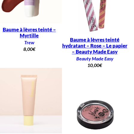
Baume à lèvres teinté –
Myrtille
Baume à lèvres teinté
Trew
hydratant – Rose – Le papier
8,00
€
– Beauty Made Easy
Beauty Made Easy
10,00
€