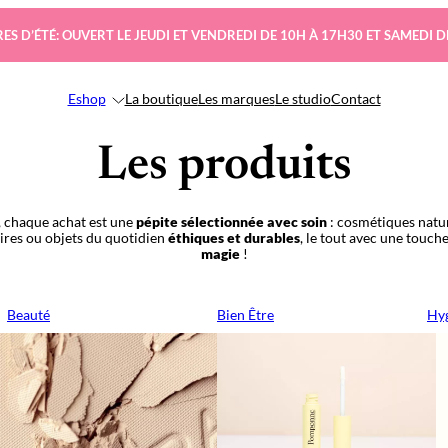
ES D’ÉTÉ: OUVERT LE JEUDI ET VENDREDI DE 10H À 17H30 ET SAMEDI D
Eshop
La boutique
Les marques
Le studio
Contact
Les produits
 chaque achat est une
pépite sélectionnée avec soin
: cosmétiques natur
oires ou objets du quotidien
éthiques et durables
, le tout avec une touch
magie
!
Beauté
Bien Être
Hyg