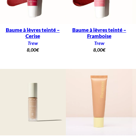
Baume à lèvres teinté –
Baume à lèvres teinté –
Cerise
Framboise
Trew
Trew
8,00
€
8,00
€