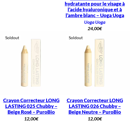
hydratante pour le visage à
l’acide hyaluronique et à
l’ambre blanc – Uoga Uoga
Uoga Uoga
24,00
€
Soldout
Soldout
Crayon Correcteur LONG
Crayon Correcteur LONG
LASTING 025 Chubby –
LASTING 026 Chubby –
Beige Rosé – PuroBio
Beige Neutre – PuroBio
12,00
€
12,00
€