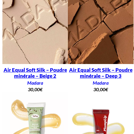
Air Equal Soft Silk – Poudre
Air Equal Soft Silk – Poudre
minérale – Beige 2
minérale – Deep 3
Madara
Madara
30,00
€
30,00
€