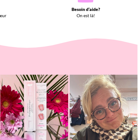
Besoin d’aide?
œur
On est là!