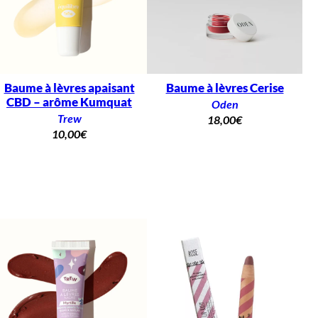
Baume à lèvres apaisant
Baume à lèvres Cerise
CBD – arôme Kumquat
Oden
Trew
18,00
€
10,00
€