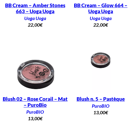
BB Cream – Amber Stones
BB Cream – Glow 664 –
663 – Uoga Uoga
Uoga Uoga
Uoga Uoga
Uoga Uoga
22,00
€
22,00
€
Blush 02 – Rose Corail – Mat
Blush n. 5 – Pastèque
– PuroBio
PuroBIO
PuroBIO
13,00
€
13,00
€