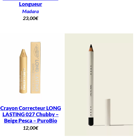
Longueur
Madara
23,00
€
Crayon Correcteur LONG
LASTING 027 Chubby –
Beige Pesca – PuroBio
12,00
€