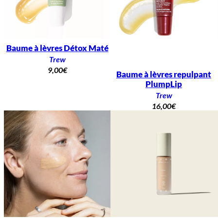
Baume à lèvres Détox Maté
Trew
9,00
€
Baume à lèvres repulpant
PlumpLip
Trew
16,00
€