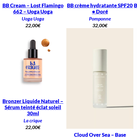
BB Cream – Lost Flamingo
BB crème hydratante SPF20
B
662 – Uoga Uoga
• Doré
Uoga Uoga
Pomponne
22,00
€
32,00
€
Bronzer Liquide Naturel –
Sérum teinté éclat soleil
30ml
La crique
22,00
€
Cloud Over Sea – Base