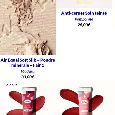
Anti-cernes Soin teinté
Pomponne
28,00
€
Air Equal Soft Silk – Poudre
minérale – Fair 1
Madara
30,00
€
Soldout