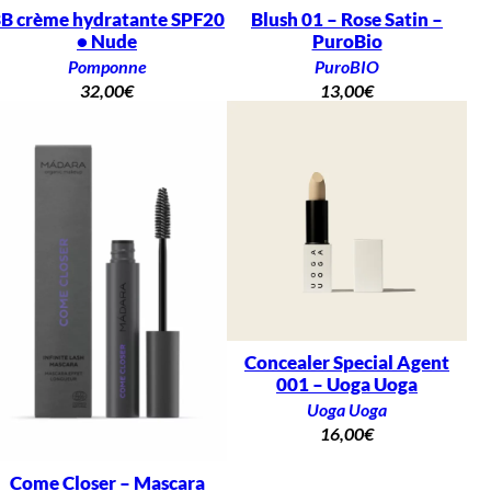
B crème hydratante SPF20
Blush 01 – Rose Satin –
• Nude
PuroBio
Pomponne
PuroBIO
32,00
€
13,00
€
Concealer Special Agent
001 – Uoga Uoga
Uoga Uoga
16,00
€
Come Closer – Mascara