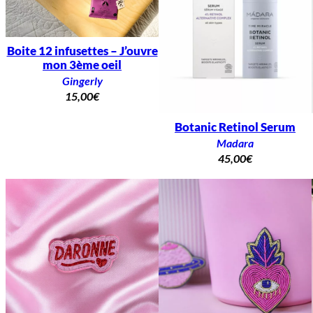
Boite 12 infusettes – J’ouvre
mon 3ème oeil
Gingerly
15,00
€
Botanic Retinol Serum
Madara
45,00
€