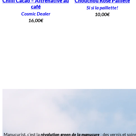
Chilli Cacao – Altrenative au
Chouchou Rose Pailleté
café
Si si la paillette!
Cosmic Dealer
10,00
€
16,00
€
Manucurist, c’est la
révolution green de la manucure
: des vernis et soi