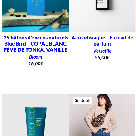
25 bâtons d’encens naturels
Accrodisiaque – Extrait de
Blue Bird – COPAL BLANC,
parfum
FÈVE DE TONKA, VANILLE
Versatile
Bloom
55,00
€
16,00
€
Soldout