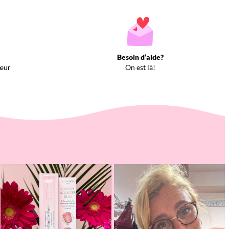
Besoin d’aide?
œur
On est là!