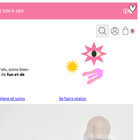
Facebo
Insta
E 10H À 18H
R
0
e
c
h
e
r
c
h
e
els, soins bien-
e de
fun et de
iène et soins
Se faire plaisir