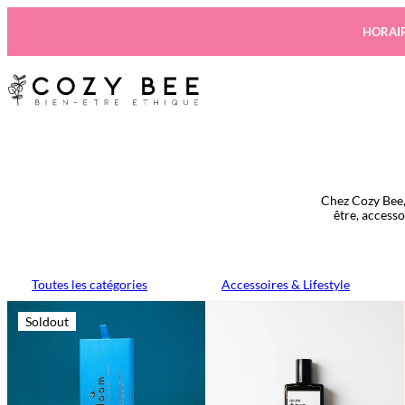
Aller
au
HORAIR
contenu
Chez Cozy Bee,
être, access
Toutes les catégories
Accessoires & Lifestyle
Soldout