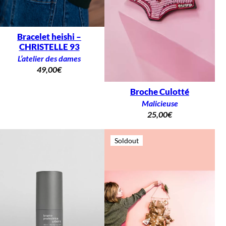
Bracelet heishi –
CHRISTELLE 93
L’atelier des dames
49,00
€
Broche Culotté
Malicieuse
25,00
€
Soldout