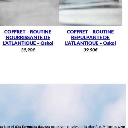
COFFRET – ROUTINE
COFFRET – ROUTINE
NOURRISSANTE DE
REPULPANTE DE
L’ATLANTIQUE – Oskol
L’ATLANTIQUE – Oskol
39,90
€
39,90
€
au top et
des formules douces
pour vos ongles et la planète. Adoptez
une