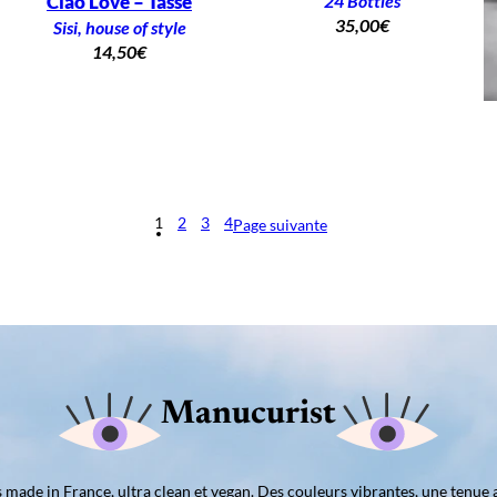
Ciao Love – Tasse
24 Bottles
35,00
€
Sisi, house of style
14,50
€
1
2
3
4
Page suivante
Manucurist
ns made in France, ultra clean et vegan. Des couleurs vibrantes, une tenue 