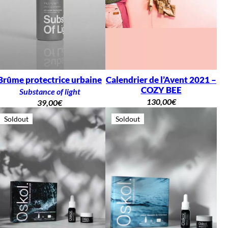
Brûme protectrice urbaine
Calendrier de l’Avent 2021 –
COZY BEE
Substance of light
130,00
€
39,00
€
Soldout
Soldout