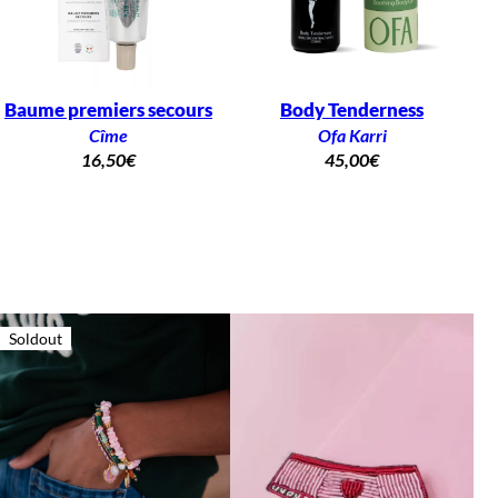
Baume premiers secours
Body Tenderness
Cîme
Ofa Karri
16,50
€
45,00
€
Soldout