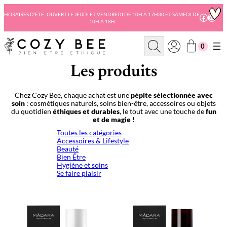
Aller
au
HORAIRES D’ÉTÉ: OUVERT LE JEUDI ET VENDREDI DE 10H À 17H30 ET SAMEDI DE
Facebo
Insta
10H À 18H
contenu
R
0
e
c
h
Les produits
e
r
c
Chez Cozy Bee, chaque achat est une
pépite sélectionnée avec
h
soin
: cosmétiques naturels, soins bien-être, accessoires ou objets
e
du quotidien
éthiques et durables
, le tout avec une touche de
fun
et de magie
!
Toutes les catégories
Accessoires & Lifestyle
Beauté
Bien Être
Hygiène et soins
Se faire plaisir