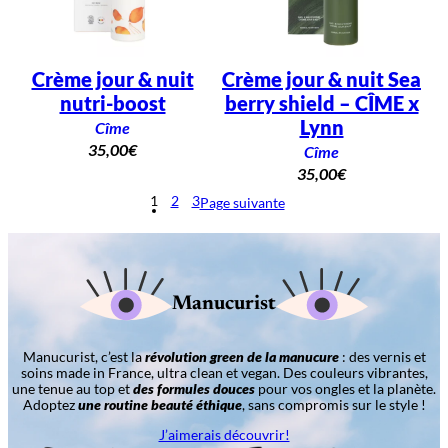
Crème jour & nuit
Crème jour & nuit Sea
nutri-boost
berry shield – CÎME x
Lynn
Cîme
35,00
€
Cîme
35,00
€
1
2
3
Page suivante
Manucurist
Manucurist, c’est la
révolution green de la manucure
: des vernis et
soins made in France, ultra clean et vegan. Des couleurs vibrantes,
une tenue au top et
des formules douces
pour vos ongles et la planète.
Adoptez
une routine beauté éthique
, sans compromis sur le style !
J’aimerais découvrir!