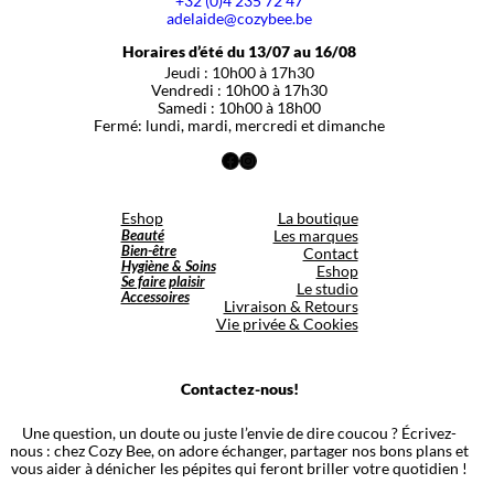
+32 (0)4 235 72 47
adelaide@cozybee.be
Horaires d’été du 13/07 au 16/08
Jeudi : 10h00 à 17h30
Vendredi : 10h00 à 17h30
Samedi : 10h00 à 18h00
Fermé: lundi, mardi, mercredi et dimanche
Facebook
Instagram
Eshop
La boutique
Beauté
Les marques
Bien-être
Contact
Hygiène & Soins
Eshop
Se faire plaisir
Le studio
Accessoires
Livraison & Retours
Vie privée & Cookies
Contactez-nous!
Une question, un doute ou juste l’envie de dire coucou ? Écrivez-
nous : chez Cozy Bee, on adore échanger, partager nos bons plans et
vous aider à dénicher les pépites qui feront briller votre quotidien !