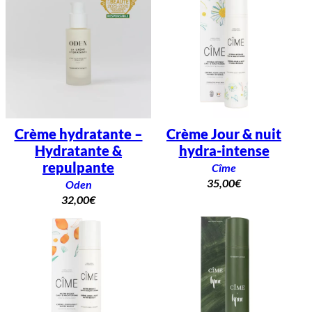
Crème hydratante –
Crème Jour & nuit
Hydratante &
hydra-intense
repulpante
Cîme
35,00
€
Oden
32,00
€